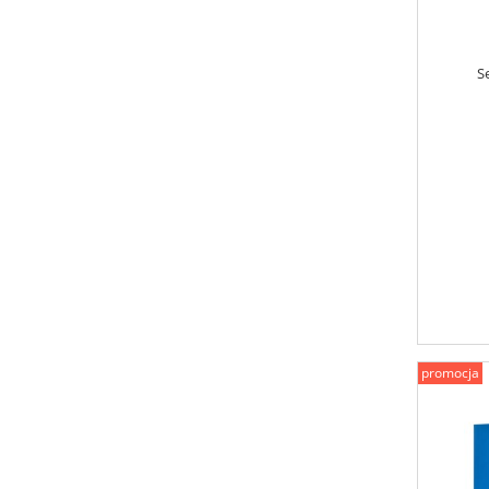
S
promocja