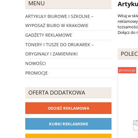
MENU
Artyku
Witaj w sk
ARTYKUŁY BIUROWE I SZKOLNE –
reklamowyc
WYPOSAŻ BIURO W KRAKOWIE
tożsamości
Dołącz do 
GADŻETY REKLAMOWE
TONERY I TUSZE DO DRUKAREK –
POLEC
ORYGINAŁY I ZAMIENNIKI
NOWOŚCI
promocja
PROMOCJE
OFERTA DODATKOWA
ODZIEŻ REKLAMOWA
KUBKI REKLAMOWE