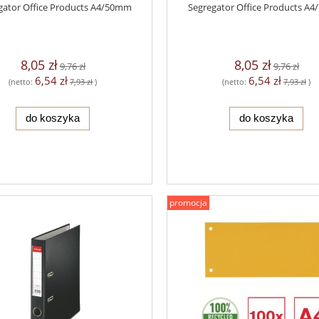
gator Office Products A4/50mm
Segregator Office Products A
8,05 zł
8,05 zł
9,76 zł
9,76 zł
6,54 zł
6,54 zł
(netto:
7,93 zł
)
(netto:
7,93 zł
)
do koszyka
do koszyka
promocja