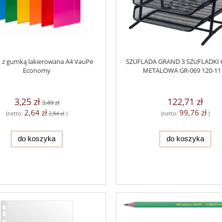
 z gumką lakierowana A4 VauPe
SZUFLADA GRAND 3 SZUFLADKI
Economy
METALOWA GR-069 120-11
3,25 zł
122,71 zł
3,49 zł
2,64 zł
99,76 zł
(netto:
2,84 zł
)
(netto:
)
do koszyka
do koszyka