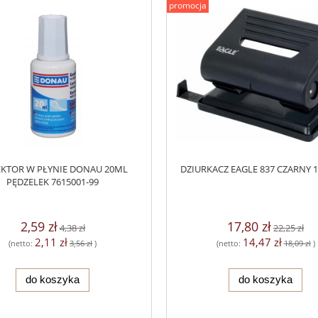
promocja
KTOR W PŁYNIE DONAU 20ML
DZIURKACZ EAGLE 837 CZARNY 1
PĘDZELEK 7615001-99
2,59 zł
17,80 zł
4,38 zł
22,25 zł
2,11 zł
14,47 zł
(netto:
3,56 zł
)
(netto:
18,09 zł
)
do koszyka
do koszyka