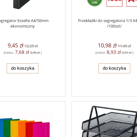
egregator Esselte A4/50mm
Przekładki do segregatora 1/3 A4
ekonomiczny
/100szt/
9,45 zł
10,98 zł
12,25 zł
11,45 zł
7,68 zł
8,93 zł
(netto:
9,96 zł
)
(netto:
9,31 zł
)
do koszyka
do koszyka