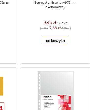
4/75mm
Segregator Esselte A4/75mm
ekonomiczny
9,45 zł
12,25 zł
7,68 zł
(netto:
9,96 zł
)
do koszyka