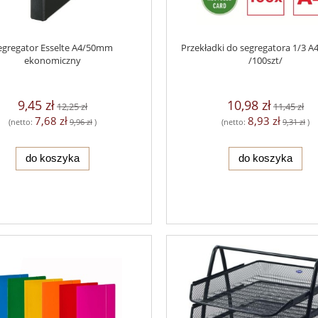
egregator Esselte A4/50mm
Przekładki do segregatora 1/3 A4
ekonomiczny
/100szt/
9,45 zł
10,98 zł
12,25 zł
11,45 zł
7,68 zł
8,93 zł
(netto:
9,96 zł
)
(netto:
9,31 zł
)
do koszyka
do koszyka