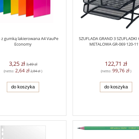
 z gumką lakierowana A4 VauPe
SZUFLADA GRAND 3 SZUFLADKI
Economy
METALOWA GR-069 120-11
3,25 zł
122,71 zł
3,49 zł
2,64 zł
99,76 zł
(netto:
2,84 zł
)
(netto:
)
do koszyka
do koszyka