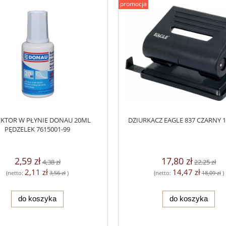
promocja
KTOR W PŁYNIE DONAU 20ML
DZIURKACZ EAGLE 837 CZARNY 1
PĘDZELEK 7615001-99
2,59 zł
17,80 zł
4,38 zł
22,25 zł
2,11 zł
14,47 zł
(netto:
3,56 zł
)
(netto:
18,09 zł
)
do koszyka
do koszyka