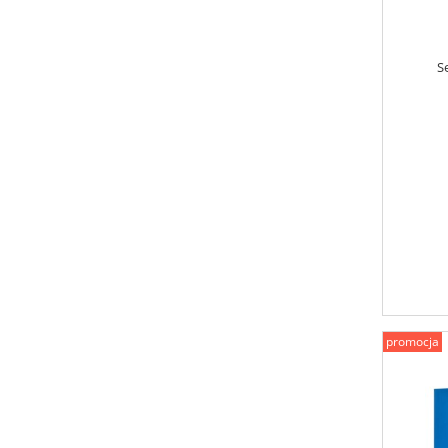
S
promocja