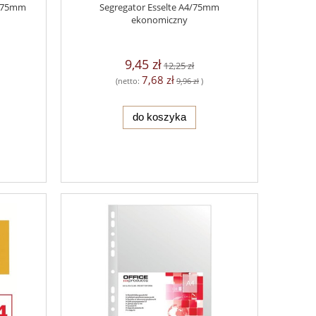
4/75mm
Segregator Esselte A4/75mm
ekonomiczny
9,45 zł
12,25 zł
7,68 zł
(netto:
9,96 zł
)
do koszyka