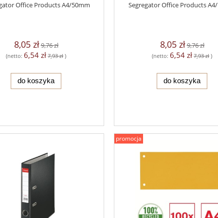
gator Office Products A4/50mm
Segregator Office Products A
8,05 zł
8,05 zł
9,76 zł
9,76 zł
6,54 zł
6,54 zł
(netto:
7,93 zł
)
(netto:
7,93 zł
)
do koszyka
do koszyka
promocja