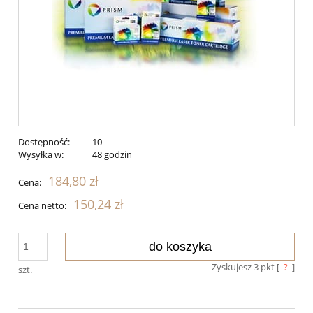
Dostępność:
10
Wysyłka w:
48 godzin
184,80 zł
Cena:
150,24 zł
Cena netto:
do koszyka
Zyskujesz
3
pkt [
?
]
szt.