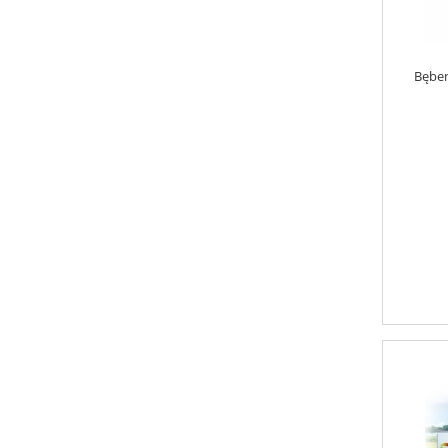
Bęben