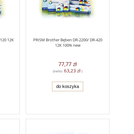
120 12K
PRISM Brother Bęben DR-2200/ DR-420
12K 100% new
77,77 zł
63,23 zł
(netto:
)
do koszyka