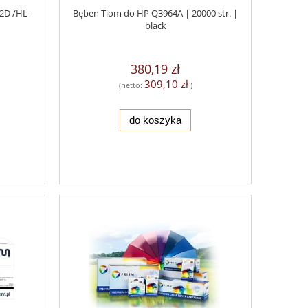
2D /HL-
Bęben Tiom do HP Q3964A | 20000 str. |
black
380,19 zł
309,10 zł
(netto:
)
do koszyka