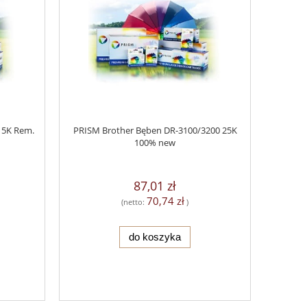
15K Rem.
PRISM Brother Bęben DR-3100/3200 25K
100% new
87,01 zł
70,74 zł
(netto:
)
do koszyka