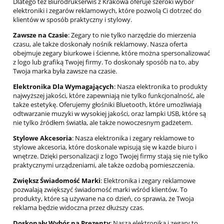
Dlatego też Biurodrukserwis z Krakowa oferuje szeroki wybór
elektroniki i zegarów reklamowych, które pozwolą Ci dotrzeć do
klientów w sposób praktyczny i stylowy.
Zawsze na Czasie
: Zegary to nie tylko narzędzie do mierzenia
czasu, ale także doskonały nośnik reklamowy. Nasza oferta
obejmuje zegary biurkowe i ścienne, które można spersonalizować
z logo lub grafiką Twojej firmy. To doskonały sposób na to, aby
Twoja marka była zawsze na czasie.
Elektronika Dla Wymagających
: Nasza elektronika to produkty
najwyższej jakości, które zapewniają nie tylko funkcjonalność, ale
także estetykę. Oferujemy głośniki Bluetooth, które umożliwiają
odtwarzanie muzyki w wysokiej jakości, oraz lampki USB, które są
nie tylko źródłem światła, ale także nowoczesnym gadżetem.
Stylowe Akcesoria
: Nasza elektronika i zegary reklamowe to
stylowe akcesoria, które doskonale wpisują się w każde biuro i
wnętrze. Dzięki personalizacji z logo Twojej firmy stają się nie tylko
praktycznymi urządzeniami, ale także ozdobą pomieszczenia.
Zwiększ Świadomość Marki
: Elektronika i zegary reklamowe
pozwalają zwiększyć świadomość marki wśród klientów. To
produkty, które są używane na co dzień, co sprawia, że Twoja
reklama będzie widoczna przez dłuższy czas.
Doskonały Wybór na Prezenty
: Nasza elektronika i zegary to