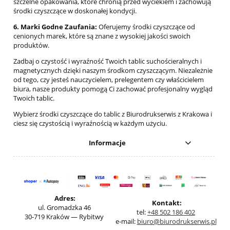
szczelne opakowania, które chronią przed wyciekiem i zachowują
środki czyszczące w doskonałej kondycji.
6. Marki Godne Zaufania:
Oferujemy środki czyszczące od
cenionych marek, które są znane z wysokiej jakości swoich
produktów.
Zadbaj o czystość i wyraźność Twoich tablic suchościeralnych i
magnetycznych dzięki naszym środkom czyszczącym. Niezależnie
od tego, czy jesteś nauczycielem, prelegentem czy właścicielem
biura, nasze produkty pomogą Ci zachować profesjonalny wygląd
Twoich tablic.
Wybierz środki czyszczące do tablic z Biurodrukserwis z Krakowa i
ciesz się czystością i wyraźnością w każdym użyciu.
Informacje
Adres:
Kontakt:
ul. Gromadzka 46
tel:
+48 502 186 402
30-719 Kraków — Rybitwy
e-mail:
biuro@biurodrukserwis.pl