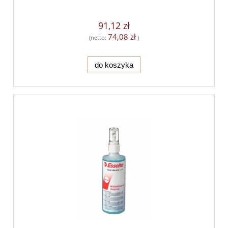
91,12 zł
74,08 zł
(netto:
)
do koszyka