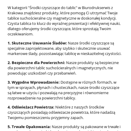
W kategorii "Środki czyszczące do tablic" w Biurodrukserwis z
Krakowa znajdziesz produkty, które pomogą Ci utrzymać Twoje
tablice suchościeralne czy magnetyczne w doskonałej kondycji.
Czysta tablica to klucz do wyraźnej prezentacji i efektywnej nauki,
dlatego oferujemy środki czyszczące, które sprostają Twoim
oczekiwaniom.
1. Skuteczne Usuwanie Śladów:
Nasze środki czyszczące są
specjalnie zaprojektowane, aby szybko i skutecznie usuwać
markerowe ślady, pozostawiając tablicę w nieskazitelnej czystości.
2. Bezpieczne dla Powierzchni:
Nasze produkty są bezpieczne
dla powierzchni tablic suchościeralnych i magnetycznych, nie
powodując uszkodzeń czy przebarwień.
3. Wygodne Wprowadzenie:
Dostępne w różnych formach, w
tym w sprayach, płynach i chusteczkach, nasze środki czyszczące
są łatwe w użyciu i pozwalają na precyzyjne i równomierne
rozprowadzenie na powierzchni tablicy.
4. Odświeżacz Powietrza:
Niektóre z naszych środków
czyszczących posiadają odświeżacze powietrza, które nadadzą
Twojemu pomieszczeniu przyjemny zapach.
5. Trwałe Opakowania:
Nasze produkty są pakowane w trwałe i