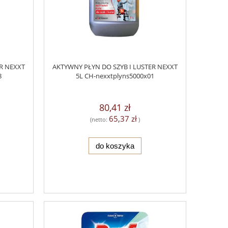
R NEXXT
AKTYWNY PŁYN DO SZYB I LUSTER NEXXT
8
5L CH-nexxtplyns5000x01
80,41 zł
65,37 zł
(netto:
)
do koszyka