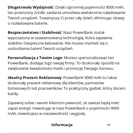
Długotrwała Wydajność
: Dzięki ogromnej pojemności 9000 mAh,
ten przenośny źródło zasilania umożliwia wielokrotne naładowanie
Twoich urządzeń. Towarzyszy Ci przez cały dzień, eliminując obawy
o rozładowane baterie.
Bezpieczeństwo i Stabilność
: Nasz PowerBank został
wyposażony w zaawansowaną technologię, która zapewnia
stabilne i bezpieczne ładowanie. Nie musisz martwić się o
uszkodzenia baterii Twoich urządzeń.
Personalizacja z Twoim Logo
: Możesz spersonalizować ten
PowerBank, dodając logo swojej firmy. To doskonały sposób na
zwiększenie świadomości marki i promocję Twojego biznesu.
Idealny Prezent Reklamowy
: PowerBank 9000 mAh to także
doskonały prezent reklamowy dla klientów, partnerów
biznesowych lub pracowników. To praktyczny gadżet, który doceni
każdy.
Zapewnij sobie i swoim klientom pewność, że zawsze będą mieć
zapas energii. Inwestując w nasz PowerBank o pojemności 9000
mAh, inwestujesz w niezawodność i wygodę.
Informacje