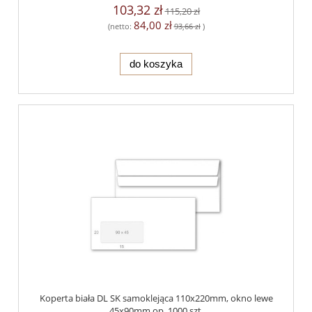
103,32 zł
115,20 zł
84,00 zł
(netto:
93,66 zł
)
do koszyka
Koperta biała DL SK samoklejąca 110x220mm, okno lewe
45x90mm op. 1000 szt.