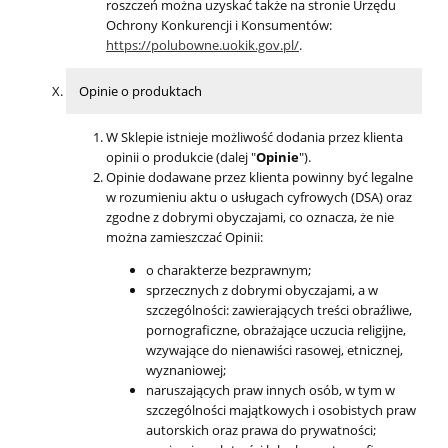
roszczeń można uzyskać także na stronie Urzędu
Ochrony Konkurencji i Konsumentów:
https://polubowne.uokik.gov.pl/
.
Opinie o produktach
W Sklepie istnieje możliwość dodania przez klienta
opinii o produkcie (dalej "
Opinie
").
Opinie dodawane przez klienta powinny być legalne
w rozumieniu aktu o usługach cyfrowych (DSA) oraz
zgodne z dobrymi obyczajami, co oznacza, że nie
można zamieszczać Opinii:
o charakterze bezprawnym;
sprzecznych z dobrymi obyczajami, a w
szczególności: zawierających treści obraźliwe,
pornograficzne, obrażające uczucia religijne,
wzywające do nienawiści rasowej, etnicznej,
wyznaniowej;
naruszających praw innych osób, w tym w
szczególności majątkowych i osobistych praw
autorskich oraz prawa do prywatności;