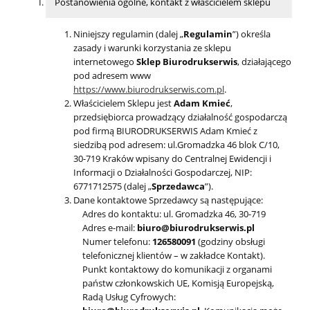
Postanowienia ogólne, kontakt z właścicielem sklepu
Niniejszy regulamin (dalej „
Regulamin
”) określa
zasady i warunki korzystania ze sklepu
internetowego
Sklep Biurodrukserwis
, działającego
pod adresem www
https://www.biurodrukserwis.com.pl
.
Właścicielem Sklepu jest
Adam Kmieć
,
przedsiębiorca prowadzący działalność gospodarczą
pod firmą BIURODRUKSERWIS Adam Kmieć z
siedzibą pod adresem: ul.Gromadzka 46 blok C/10,
30-719 Kraków wpisany do Centralnej Ewidencji i
Informacji o Działalności Gospodarczej, NIP:
6771712575 (dalej „
Sprzedawca
”).
Dane kontaktowe Sprzedawcy są następujące:
Adres do kontaktu: ul. Gromadzka 46, 30-719
Adres e-mail:
biuro@biurodrukserwis.pl
Numer telefonu:
126580091
(godziny obsługi
telefonicznej klientów – w zakładce Kontakt).
Punkt kontaktowy do komunikacji z organami
państw członkowskich UE, Komisją Europejską,
Radą Usług Cyfrowych: