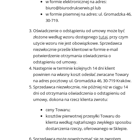
w formie elektronicznej na adres:
biuro@biurodrukserwis.pl lub
w formie pisemnej na adres: ul. Gromadzka 46,
30-719.
Oświadczenie o odstąpieniu od umowy może być
złożone według wzoru dostępnego
tutaj
, przy czym
użycie wzoru nie jest obowiązkowe. Sprzedawca
niezwłocznie prześle klientowi w formie e-mail
potwierdzenie otrzymania oświadczenia o
odstąpieniu od umowy.
Następnie w terminie kolejnych 14 dni klient
powinien na własny koszt odesłać zwracane Towary
na adres pocztowy ul. Gromadzka 46, 30-719 Kraków.
Sprzedawca niezwłocznie, nie później niż w ciągu 14
dni od otrzymania oświadczenia o odstąpieniu od
umowy, dokona na rzecz klienta zwrotu:
ceny Towaru;
kosztów pierwotnej przesyłki Towaru do
klienta według najtańszego zwykłego sposobu
dostarczenia rzeczy, oferowanego w Sklepie.
Sprzedawca może powstrzymać się ze zwrotem