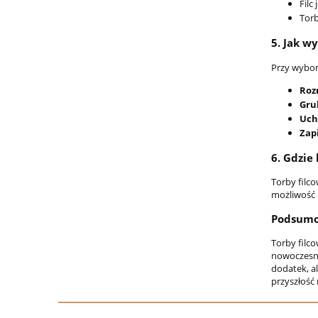
Filc
Torb
5.
Jak wy
Przy wybor
Roz
Gru
Uch
Zap
6.
Gdzie 
Torby filc
możliwość p
Podsumow
Torby filco
nowoczesny
dodatek, al
przyszłość 