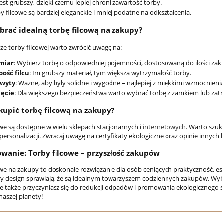
 jest grubszy, dzięki czemu lepiej chroni zawartość torby.
y filcowe są bardziej eleganckie i mniej podatne na odkształcenia.
brać idealną torbę filcową na zakupy?
ze torby filcowej warto zwrócić uwagę na:
miar
: Wybierz torbę o odpowiedniej pojemności, dostosowaną do ilości za
bość filcu
: Im grubszy materiał, tym większa wytrzymałość torby.
wyty
: Ważne, aby były solidne i wygodne – najlepiej z miękkimi wzmocnieni
ięcie
: Dla większego bezpieczeństwa warto wybrać torbę z zamkiem lub zat
kupić torbę filcową na zakupy?
owe są dostępne w wielu sklepach stacjonarnych i
internetowych
. Warto szu
ersonalizacji. Zwracaj uwagę na certyfikaty ekologiczne oraz opinie innych 
anie: Torby filcowe – przyszłość zakupów
we na zakupy to doskonałe rozwiązanie dla osób ceniących praktyczność, este
 design sprawiają, że są idealnym towarzyszem codziennych zakupów. Wybier
e także przyczyniasz się do redukcji odpadów i promowania ekologicznego st
naszej planety!