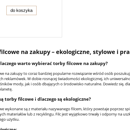
do koszyka
filcowe na zakupy – ekologiczne, stylowe i pr
laczego warto wybierać torby filcowe na zakupy?
owe na zakupy to coraz bardziej popularne rozwiązanie wśród osób poszukują
ch reklamówek. W dobie rosnącej świadomości ekologicznej, ich uniwersalno
śników mody, jak i osób dbających o środowisko naturalne. Dowiedz się, dlac
planetę.
ą torby filcowe i dlaczego są ekologiczne?
owe wykonane są z materiału nazywanego filcem, który powstaje poprzez spi
ch materiałów lub z recyklingu. Filc jest wyjątkowo trwały i odporny na usz
ego użytku.
logiczne: