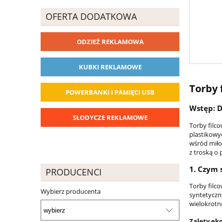
OFERTA DODATKOWA
ODZIEŻ REKLAMOWA
KUBKI REKLAMOWE
Torby 
POWERBANKI I PAMIĘCI USB
Wstęp: D
SŁODYCZE REKLAMOWE
Torby filc
plastikowy
wśród miło
z troską o 
1.
Czym s
PRODUCENCI
Torby filc
Wybierz producenta
syntetyczny
wielokrotn
Zalety eko