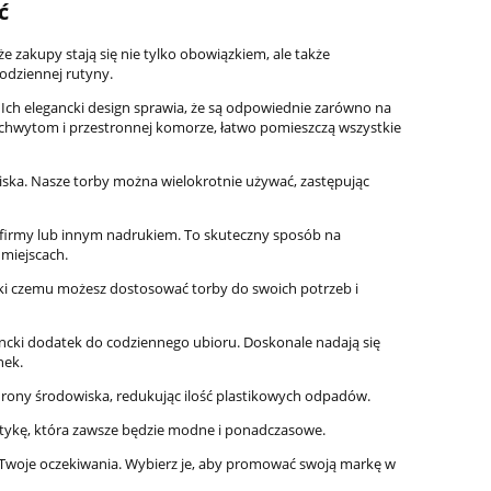
ć
że zakupy stają się nie tylko obowiązkiem, ale także
odziennej rutyny.
 Ich elegancki design sprawia, że są odpowiednie zarówno na
 uchwytom i przestronnej komorze, łatwo pomieszczą wszystkie
dowiska. Nasze torby można wielokrotnie używać, zastępując
j firmy lub innym nadrukiem. To skuteczny sposób na
 miejscach.
ięki czemu możesz dostosować torby do swoich potrzeb i
egancki dodatek do codziennego ubioru. Doskonale nadają się
nek.
ochrony środowiska, redukując ilość plastikowych odpadów.
etykę, która zawsze będzie modne i ponadczasowe.
ią Twoje oczekiwania. Wybierz je, aby promować swoją markę w