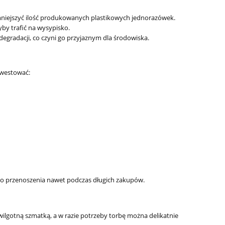
zmniejszyć ilość produkowanych plastikowych jednorazówek.
yby trafić na wysypisko.
degradacji, co czyni go przyjaznym dla środowiska.
inwestować:
a do przenoszenia nawet podczas długich zakupów.
ilgotną szmatką, a w razie potrzeby torbę można delikatnie