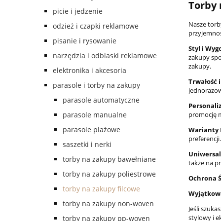
Torby 
picie i jedzenie
Nasze torby
odzież i czapki reklamowe
przyjemnoś
pisanie i rysowanie
Styl i Wyg
narzędzia i odblaski reklamowe
zakupy spo
zakupy.
elektronika i akcesoria
Trwałość i
parasole i torby na zakupy
jednorazow
parasole automatyczne
Personaliz
parasole manualne
promocję m
parasole plażowe
Warianty 
preferencji.
saszetki i nerki
Uniwersa
torby na zakupy bawełniane
także na p
torby na zakupy poliestrowe
Ochrona 
torby na zakupy filcowe
Wyjątkowa
torby na zakupy non-woven
Jeśli szuk
stylowy i 
torby na zakupy pp-woven