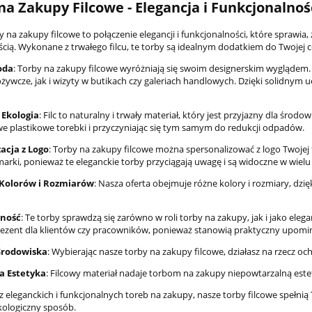
na Zakupy Filcowe - Elegancja i Funkcjonalnoś
 na zakupy filcowe to połączenie elegancji i funkcjonalności, które sprawia, 
cią. Wykonane z trwałego filcu, te torby są idealnym dodatkiem do Twojej c
oda
: Torby na zakupy filcowe wyróżniają się swoim designerskim wyglądem.
żywcze, jak i wizyty w butikach czy galeriach handlowych. Dzięki solidnym
 Ekologia
: Filc to naturalny i trwały materiał, który jest przyjazny dla śro
e plastikowe torebki i przyczyniając się tym samym do redukcji odpadów.
acja z Logo
: Torby na zakupy filcowe można spersonalizować z logo Twoje
arki, ponieważ te eleganckie torby przyciągają uwagę i są widoczne w wielu
Kolorów i Rozmiarów
: Nasza oferta obejmuje różne kolory i rozmiary, dz
lność
: Te torby sprawdzą się zarówno w roli torby na zakupy, jak i jako el
rezent dla klientów czy pracowników, ponieważ stanowią praktyczny upomi
Środowiska
: Wybierając nasze torby na zakupy filcowe, działasz na rzecz 
 Estetyka
: Filcowy materiał nadaje torbom na zakupy niepowtarzalną est
asz eleganckich i funkcjonalnych toreb na zakupy, nasze torby filcowe spełn
ekologiczny sposób.