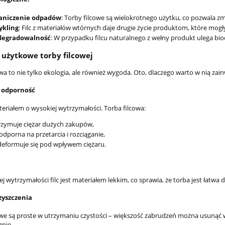
aniczenie odpadów
: Torby filcowe są wielokrotnego użytku, co pozwala 
ykling
: Filc z materiałów wtórnych daje drugie życie produktom, które mogł
degradowalność
: W przypadku filcu naturalnego z wełny produkt ulega bio
 użytkowe torby filcowej
wa to nie tylko ekologia, ale również wygoda. Oto, dlaczego warto w nią za
i odporność
ateriałem o wysokiej wytrzymałości. Torba filcowa:
zymuje ciężar dużych zakupów,
 odporna na przetarcia i rozciąganie,
deformuje się pod wpływem ciężaru.
j wytrzymałości filc jest materiałem lekkim, co sprawia, że torba jest łatw
zyszczenia
owe są proste w utrzymaniu czystości – większość zabrudzeń można usunąć w
znie.