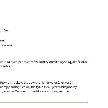
kupów.
ami.
rzaskiem.
kać lokalnych producentów, którzy oferują wysoką jakość oraz
klientów.
tykę i troskę o środowisko. Ich trwałość, lekkość i
ając torbę filcową, nie tylko zyskujesz funkcjonalny
ylu życia. Wybierz torbę filcową i pokaż, że dbasz o