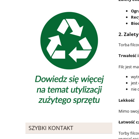
Ogr
Rec
Bio
2.
Zalety
Torba filco
Trwałość 
Filc jest m
wytr
jest
nie 
Lekkość
Mimo swoje
Łatwość c
SZYBKI KONTAKT
Torby filc
wyprać ręc