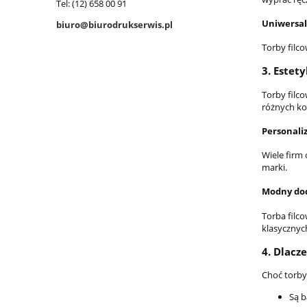
Tel: (12) 658 00 91
Uniwersal
biuro@biurodrukserwis.pl
Torby filco
3.
Estety
Torby filc
różnych ko
Personali
Wiele firm
marki.
Modny do
Torba filc
klasycznyc
4.
Dlacze
Choć torby
Są b