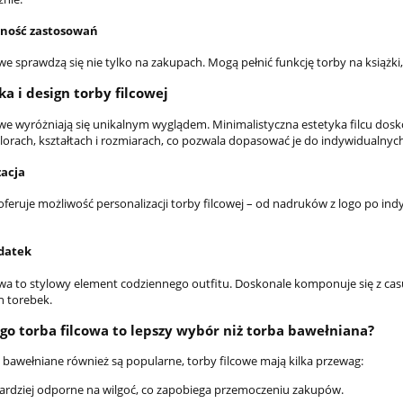
ność zastosowań
we sprawdzą się nie tylko na zakupach. Mogą pełnić funkcję torby na książki
ka i design torby filcowej
owe wyróżniają się unikalnym wyglądem. Minimalistyczna estetyka filcu dos
lorach, kształtach i rozmiarach, co pozwala dopasować je do indywidualnych 
zacja
 oferuje możliwość personalizacji torby filcowej – od nadruków z logo po in
datek
owa to stylowy element codziennego outfitu. Doskonale komponuje się z casua
h torebek.
go torba filcowa to lepszy wybór niż torba bawełniana?
 bawełniane również są popularne, torby filcowe mają kilka przewag:
ardziej odporne na wilgoć, co zapobiega przemoczeniu zakupów.