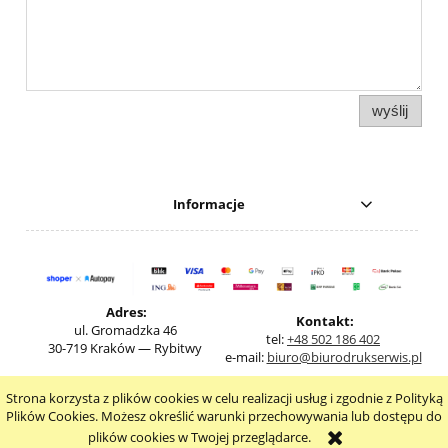
wyślij
Informacje
Adres:
Kontakt:
ul. Gromadzka 46
tel:
+48 502 186 402
30-719 Kraków — Rybitwy
e-mail:
biuro@biurodrukserwis.pl
Strona korzysta z plików cookies w celu realizacji usług i zgodnie z Polityką
pokaż pełną wersję strony
Plików Cookies. Możesz określić warunki przechowywania lub dostępu do
plików cookies w Twojej przeglądarce.
Sklep internetowy Shoper.pl