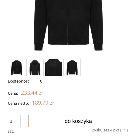
Dostępność:
0
233,44 zł
Cena:
189,79 zł
Cena netto:
do koszyka
Zyskujesz
4
pkt [
?
]
szt.