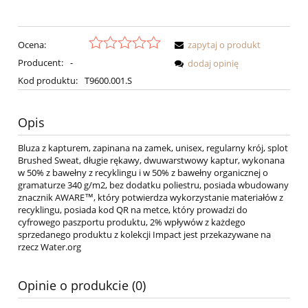
Ocena:
zapytaj o produkt
Producent:
-
dodaj opinię
Kod produktu:
T9600.001.S
Opis
Bluza z kapturem, zapinana na zamek, unisex, regularny krój, splot
Brushed Sweat, długie rękawy, dwuwarstwowy kaptur, wykonana
w 50% z bawełny z recyklingu i w 50% z bawełny organicznej o
gramaturze 340 g/m2, bez dodatku poliestru, posiada wbudowany
znacznik AWARE™, który potwierdza wykorzystanie materiałów z
recyklingu, posiada kod QR na metce, który prowadzi do
cyfrowego paszportu produktu, 2% wpływów z każdego
sprzedanego produktu z kolekcji Impact jest przekazywane na
rzecz Water.org
Opinie o produkcie (0)