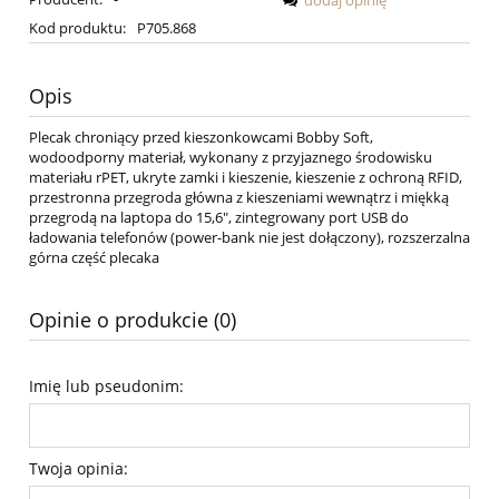
dodaj opinię
Kod produktu:
P705.868
Opis
Plecak chroniący przed kieszonkowcami Bobby Soft,
wodoodporny materiał, wykonany z przyjaznego środowisku
materiału rPET, ukryte zamki i kieszenie, kieszenie z ochroną RFID,
przestronna przegroda główna z kieszeniami wewnątrz i miękką
przegrodą na laptopa do 15,6", zintegrowany port USB do
ładowania telefonów (power-bank nie jest dołączony), rozszerzalna
górna część plecaka
Opinie o produkcie (0)
Imię lub pseudonim:
Twoja opinia: