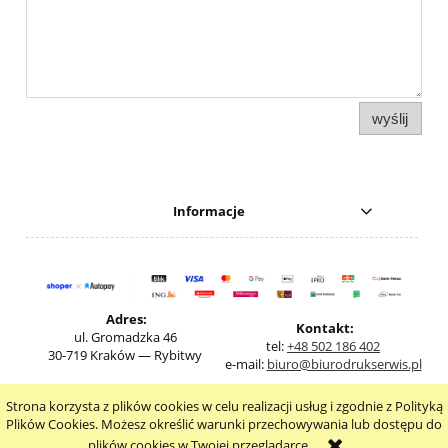
wyślij
Informacje
Adres:
Kontakt:
ul. Gromadzka 46
tel:
+48 502 186 402
30-719 Kraków — Rybitwy
e-mail:
biuro@biurodrukserwis.pl
Strona korzysta z plików cookies w celu realizacji usług i zgodnie z Polityką
pokaż pełną wersję strony
Plików Cookies. Możesz określić warunki przechowywania lub dostępu do
plików cookies w Twojej przeglądarce.