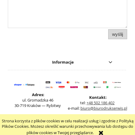
wyślij
Informacje
Adres:
Kontakt:
ul. Gromadzka 46
tel:
+48 502 186 402
30-719 Kraków — Rybitwy
e-mail:
biuro@biurodrukserwis.pl
Strona korzysta z plików cookies w celu realizacji usług i zgodnie z Polityką
pokaż pełną wersję strony
Plików Cookies. Możesz określić warunki przechowywania lub dostępu do
plików cookies w Twojej przeglądarce.
Sklep internetowy Shoper.pl