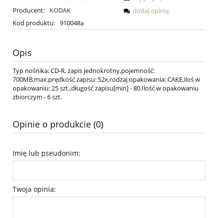
Producent:
KODAK
dodaj opinię
Kod produktu:
910048a
Opis
Typ nośnika: CD-R, zapis jednokrotny,pojemność:
700MB,max.prędkość zapisu: 52x,rodzaj opakowania: CAKE,iloś w
opakowaniu: 25 szt.,długość zapisu[min] - 80.Ilość w opakowaniu
zbiorczym - 6 szt.
Opinie o produkcie (0)
Imię lub pseudonim:
Twoja opinia: