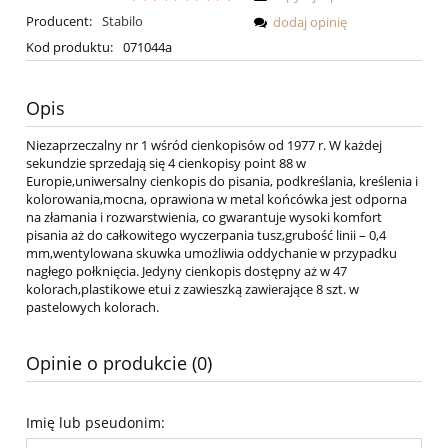
Producent:
Stabilo
dodaj opinię
Kod produktu:
071044a
Opis
Niezaprzeczalny nr 1 wśród cienkopisów od 1977 r. W każdej
sekundzie sprzedają się 4 cienkopisy point 88 w
Europie,uniwersalny cienkopis do pisania, podkreślania, kreślenia i
kolorowania,mocna, oprawiona w metal końcówka jest odporna
na złamania i rozwarstwienia, co gwarantuje wysoki komfort
pisania aż do całkowitego wyczerpania tusz,grubość linii – 0,4
mm,wentylowana skuwka umożliwia oddychanie w przypadku
nagłego połknięcia. Jedyny cienkopis dostępny aż w 47
kolorach,plastikowe etui z zawieszką zawierające 8 szt. w
pastelowych kolorach.
Opinie o produkcie (0)
Imię lub pseudonim: