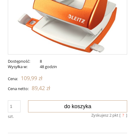
Dostępność:
8
Wysyłka w:
48 godzin
109,99 zł
Cena:
89,42 zł
Cena netto:
do koszyka
Zyskujesz
2
pkt [
?
]
szt.