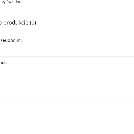
ały świetlne.
o produkcie (0)
pseudonim:
nia: