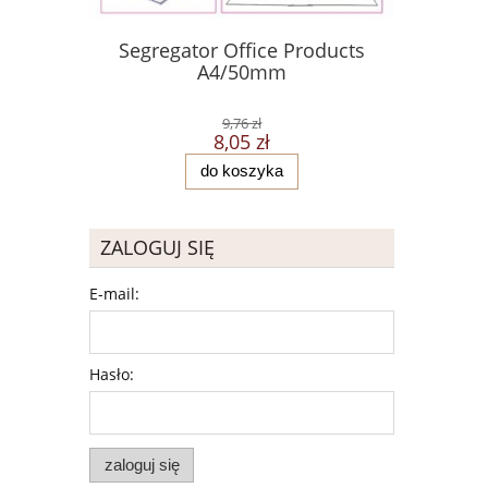
Segregator Office Products
ZAKREŚL
A4/50mm
5MM CZE
9,76 zł
8,05 zł
do koszyka
ZALOGUJ SIĘ
E-mail:
Hasło:
zaloguj się