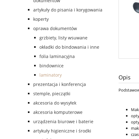
dokumentów
artykuły do pisania i korygowania
koperty
oprawa dokumentów
grzbiety, listy wsuwane
okładki do bindowania i inne
folia laminacyjna
bindownice
laminatory
Opis
prezentacja i konferencja
Podstawow
stemple, pieczątki
akcesoria do wysyłek
Maks
akcesoria komputerowe
opty
urządzenia biurowe i baterie
opty
mak
artykuły higieniczne i środki
czas