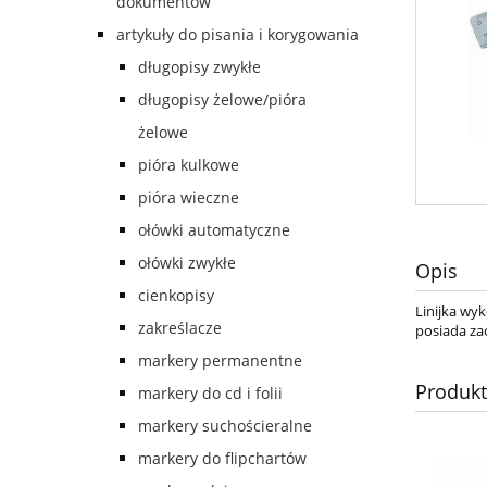
dokumentów
artykuły do pisania i korygowania
długopisy zwykłe
długopisy żelowe/pióra
żelowe
pióra kulkowe
pióra wieczne
ołówki automatyczne
ołówki zwykłe
Opis
cienkopisy
Linijka wy
zakreślacze
posiada za
markery permanentne
Produk
markery do cd i folii
markery suchościeralne
markery do flipchartów