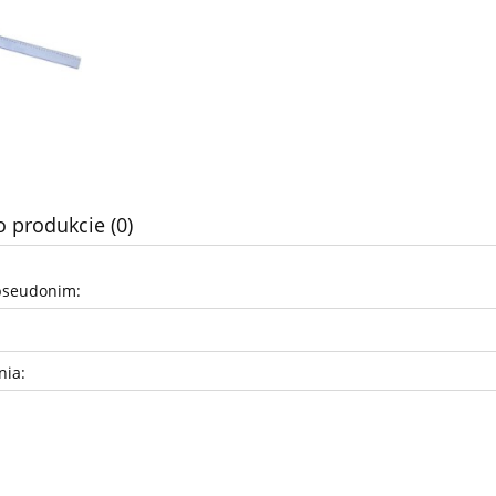
o produkcie (0)
pseudonim:
nia: