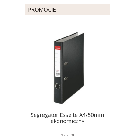
PROMOCJE
Segregator Esselte A4/50mm
ZAKREŚL
ekonomiczny
5MM
12,25 zł