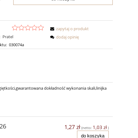
zapytaj o produkt
:
Pratel
dodaj opinię
ktu:
030074a
giętkości,gwarantowana dokładność wykonania skali,linijka
26
1,27 zł
1,03 zł
(netto:
)
do koszyka