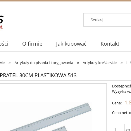
ści
O firmie
Jak kupować
Kontakt
»
»
»
wie
Artykuły do pisania i korygowania
Artykuły kreślarskie
LI
A PRATEL 30CM PLASTIKOWA 513
Dostępnoś
Wysyłka w
1,
Cena:
Cena netto
szt