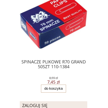
SPINACZE PLIKOWE R70 GRAND
Skoroszyt
50SZT 110-1384
szt
8,55 zł
7,45 zł
do koszyka
ZALOGUJ SIĘ