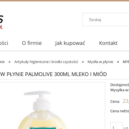
ści
O firmie
Jak kupować
Kontakt
»
»
»
wie
Artykuły higieniczne i środki czystości
Mydła w płynie
MY
W PŁYNIE PALMOLIVE 300ML MLEKO I MIÓD
Dostępnoś
Wysyłka w
23
Cena:
Cena netto
szt