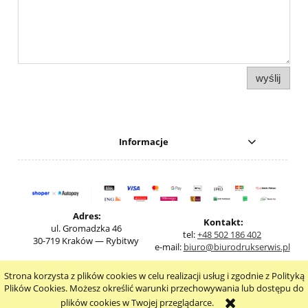
wyślij
Informacje
Adres:
Kontakt:
ul. Gromadzka 46
tel:
+48 502 186 402
30-719 Kraków — Rybitwy
e-mail:
biuro@biurodrukserwis.pl
Strona korzysta z plików cookies w celu realizacji usług i zgodnie z Polityką
pokaż pełną wersję strony
Plików Cookies. Możesz określić warunki przechowywania lub dostępu do
plików cookies w Twojej przeglądarce.
Sklep internetowy Shoper.pl