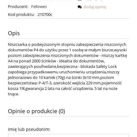
Producent:
Fellowes
dodaj opinię
Kod produktu:
210700c
Opis
Niszczarka o podwyższonym stopniu zabezpieczenia niszczonych
dokumentów P4 do użytku przez 1 osobę w małym biurze,wysoki
poziom zabezpieczenia niszczonych dokumentów - niszczy kartkę
A4 na ponad 2000 ścinków - idealna do dokumentów,
zawierających poufnedane,bezpieczna - blokada Safety Lock
zapobiega przypadkowemu uruchomieniu urządzenia,niszczy
jednorazowo do 10 kartek (70g) na ścinki 3x10 mm,poziom
bezpieczeństwa: P-4/T-3, szerokość wejścia 229 mm,pojemność
kosza 19l,gwarancja 2 lata na całość urządzenia, 5 lat na noże
tnące.
Opinie o produkcie (0)
Imię lub pseudonim: