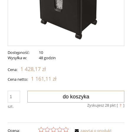
Dostępność:
10
Wysyłka w:
48 godzin
1 428,17 zł
Cena:
1 161,11 zł
Cena netto:
do koszyka
Zyskujesz
28
pkt [
?
]
szt.
Ocena:
zapytaj o produkt