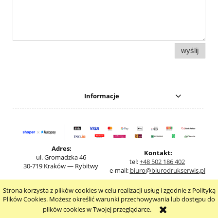
wyślij
Informacje
Adres:
Kontakt:
ul. Gromadzka 46
tel:
+48 502 186 402
30-719 Kraków — Rybitwy
e-mail:
biuro@biurodrukserwis.pl
Strona korzysta z plików cookies w celu realizacji usług i zgodnie z Polityką
pokaż pełną wersję strony
Plików Cookies. Możesz określić warunki przechowywania lub dostępu do
plików cookies w Twojej przeglądarce.
Sklep internetowy Shoper.pl