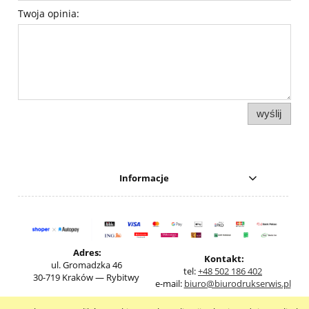
Twoja opinia:
wyślij
Informacje
Adres:
Kontakt:
ul. Gromadzka 46
tel:
+48 502 186 402
30-719 Kraków — Rybitwy
e-mail:
biuro@biurodrukserwis.pl