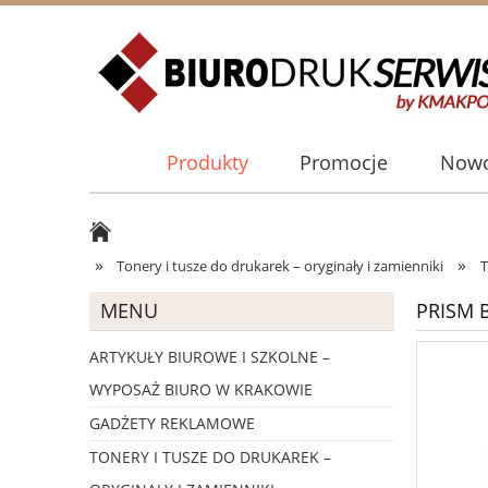
Produkty
Promocje
Nowo
»
»
Tonery i tusze do drukarek – oryginały i zamienniki
T
MENU
PRISM B
ARTYKUŁY BIUROWE I SZKOLNE –
WYPOSAŻ BIURO W KRAKOWIE
GADŻETY REKLAMOWE
TONERY I TUSZE DO DRUKAREK –