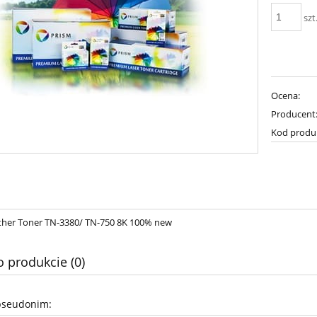
szt
Ocena:
Producent
Kod produ
her Toner TN-3380/ TN-750 8K 100% new
o produkcie (0)
pseudonim: