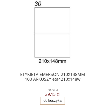
ETYKIETA EMERSON 210X148MM
NOTES S
100 ARKUSZY eta4210x148w
50,06 zł
39,15 zł
do koszyka