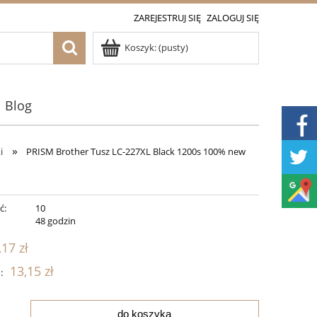
ZAREJESTRUJ SIĘ
ZALOGUJ SIĘ
Koszyk:
(pusty)
Blog
»
i
PRISM Brother Tusz LC-227XL Black 1200s 100% new
ć:
10
:
48 godzin
,17 zł
13,15 zł
:
do koszyka
.