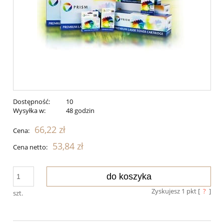
Dostępność:
10
Wysyłka w:
48 godzin
66,22 zł
Cena:
53,84 zł
Cena netto:
do koszyka
Zyskujesz
1
pkt [
?
]
szt.