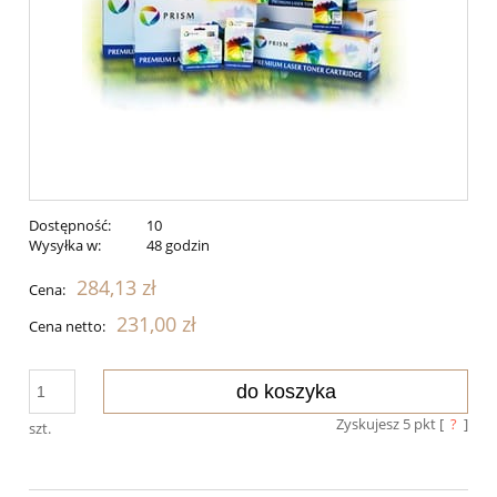
Dostępność:
10
Wysyłka w:
48 godzin
284,13 zł
Cena:
231,00 zł
Cena netto:
do koszyka
Zyskujesz
5
pkt [
?
]
szt.