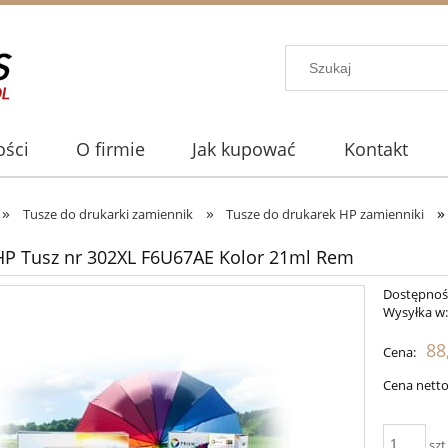
ści
O firmie
Jak kupować
Kontakt
»
»
»
Tusze do drukarki zamiennik
Tusze do drukarek HP zamienniki
P Tusz nr 302XL F6U67AE Kolor 21ml Rem
Dostępnoś
Wysyłka w
88
Cena:
Cena netto
szt