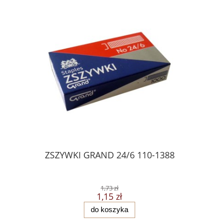
ZSZYWKI GRAND 24/6 110-1388
Skorosz
t
1,73 zł
1,15 zł
do koszyka