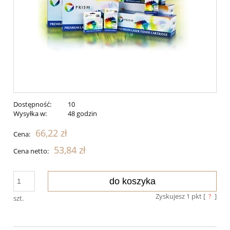
Dostępność:
10
Wysyłka w:
48 godzin
66,22 zł
Cena:
53,84 zł
Cena netto:
do koszyka
Zyskujesz
1
pkt [
?
]
szt.