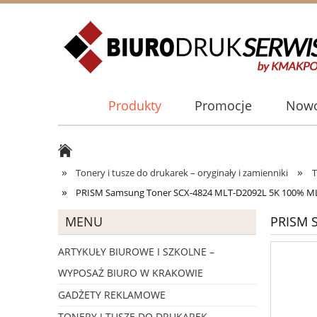
Produkty
Promocje
Nowo
»
»
Tonery i tusze do drukarek – oryginały i zamienniki
T
»
PRISM Samsung Toner SCX-4824 MLT-D2092L 5K 100% M
MENU
PRISM 
ARTYKUŁY BIUROWE I SZKOLNE –
WYPOSAŻ BIURO W KRAKOWIE
GADŻETY REKLAMOWE
TONERY I TUSZE DO DRUKAREK –