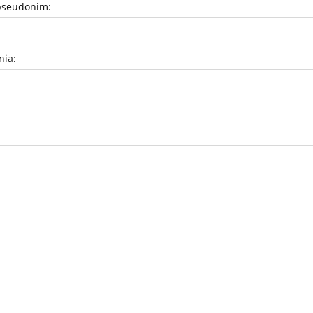
pseudonim:
nia: