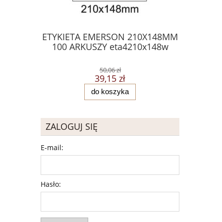
ETYKIETA EMERSON 210X148MM
NOTES S
100 ARKUSZY eta4210x148w
50,06 zł
39,15 zł
do koszyka
ZALOGUJ SIĘ
E-mail:
Hasło: