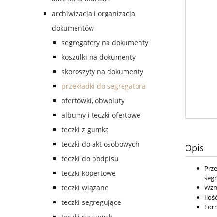
archiwizacja i organizacja
dokumentów
segregatory na dokumenty
koszulki na dokumenty
skoroszyty na dokumenty
przekładki do segregatora
ofertówki, obwoluty
albumy i teczki ofertowe
teczki z gumką
teczki do akt osobowych
Opis
teczki do podpisu
Prze
teczki kopertowe
segr
teczki wiązane
Wzmo
Ilość
teczki segregujące
Form
teczki na suwak