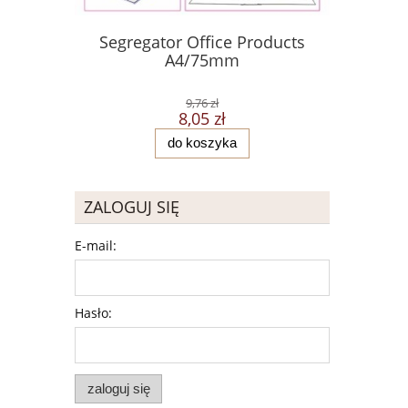
Segregator Office Products
Przekładk
A4/75mm
E
9,76 zł
8,05 zł
do koszyka
ZALOGUJ SIĘ
E-mail:
Hasło:
zaloguj się