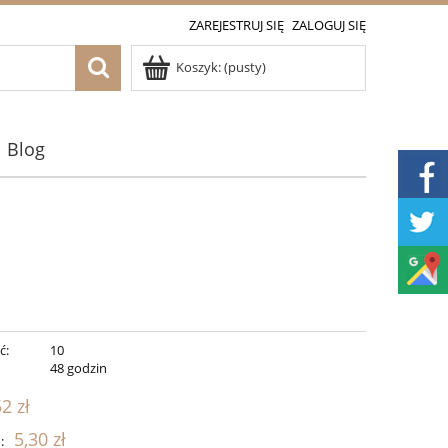
ZAREJESTRUJ SIĘ
ZALOGUJ SIĘ
Koszyk:
(pusty)
Blog
ć:
10
:
48 godzin
52 zł
5,30 zł
: