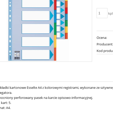
kpl
Ocena:
Producent
Kod produ
kładki kartonowe Esselte A4 z kolorowymi registrami, wykonane ze sztywneg
egatora.
cniony perforowany pasek na karcie opisowo-informacyjnej.
 kart: 5.
at: A4.