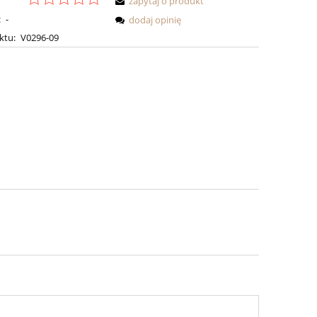
zapytaj o produkt
:
-
dodaj opinię
ktu:
V0296-09