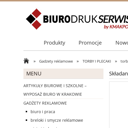
Produkty
Promocje
Nowo
»
»
»
Gadżety reklamowe
TORBY I PLECAKI
torb
MENU
Składan
ARTYKUŁY BIUROWE I SZKOLNE –
WYPOSAŻ BIURO W KRAKOWIE
GADŻETY REKLAMOWE
biuro i praca
breloki i smycze reklamowe